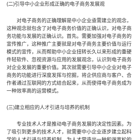
(
二)引导
中小企业
形成正确的电子商务发展观
对电子商务的正确理解是
中小企业
亟需建立的观念
，
这种观念就包含了对电子商务价值的正确认识
，
对电子商
务功能与发展的正确认识。首先。需要加强对电子商务的
宣传推广
，
这种推广主要就是对电子商务主要价值与运行
模式的宣传
，
从而帮助
中小企业
扭转长久以来形成的重硬
件轻软件、忽视资源与应用的发展观念
，
认识到电子商务
对企业发展的重要价值。其次就需要引导
中小企业
对电子
商务的功能进行深度发挥与挖掘
，
将企供应商与客户、合
作者通过互联网的方式结合起来
，
从而使得电子商务成为
一种效率高的运营模式。
(
三)建立相应的人才引进与培养的机制
专业技术人才是推动电子商务发展的决定性因素。为
了吸引到更多的技术人才
，
就需要
中小企业
逐步建立起科
学的人才引进与培养机制
，
为人才营造出一种和谐宽松的