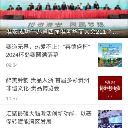
淮安成功举办第四届淮河华商大会211个签约项目 总投资1486.
赛道无界，热爱不止！“喜德盛杯”
2024环岛赛圆满落幕
09:34
醉美黔韵 贵品入浙 首届多彩贵州
非遗文化-贵品博览会
10:57
汇聚最强大脑激活创新动能，以赛
促转赋能湾区发展