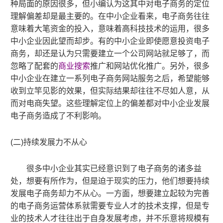
种局面的原因很多
，
但
小编
认为
这其中
对电子商务的定位
理解偏差却是最主要的。在
中小企业
看来
，
电子商务往往
意味
着大笔资金的投入
，
意味着高科技技术的运用
，
很多
中小企业
因此望而却步。有的
中小企业
即使愿意投资电子
商务
，
却还是认为只需要建立一个公司网站就足够了
，而
忽略了配套的
商业搜索
推广和网站优化推广
。另外
，
很多
中小企业
在建立一系列电子商务网站服务之后
，
希望能够
收到立竿见影的效果
，
但实际结果却往往不尽如人意
，
从
而对电商失望。这些理解定位上的偏差都对
中小企业
发展
电子商务造成了不利影响。
(
二)持续发展力不从心
很多
中小企业
其实已经意识到了电子商务的诸多益
处
，
想要有所作为
，
但是迫于现实的压力
，
他们想要持续
发展电子商务却力不从心。一方面
，
想要建立起较为
完善
的
电子商务运营体系就需要专业人才的技术支撑
，
但是专
业的技术人才
往往
出于自身发展考虑
，
并不乐意将规模有