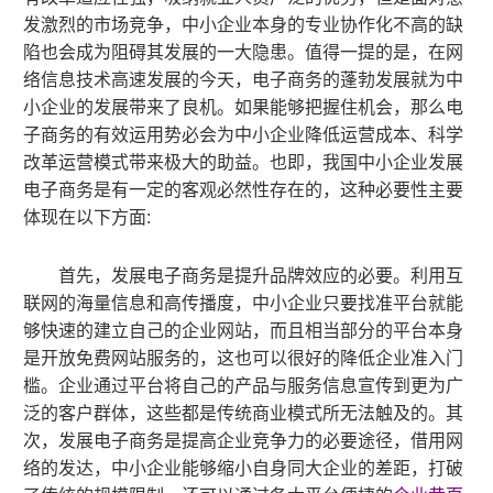
发激烈的市场竞争
，中小企业
本身的专业协作化不高的缺
陷也会成为阻碍其发展的一大隐患。值得一提的是
，
在网
络信息技术高速发展的今天
，
电子商务的蓬勃发展就为
中
小企业
的发展带来了良机。如果能够把握住机会
，
那么电
子商务的有效运用势必会为
中小企业
降低运营成本、科学
改革运营模式带来极大的助益。也即
，
我国
中小企业
发展
电子商务是有一定的客观必然性存在的
，
这种必要性主要
体现在以下方面:
首先
，
发展电子商务是提升品牌效应的必要。利用互
联网的海量信息和
高传播度，中小企业只要找准平台就
能
够
快速的建立自己的企业网站，而且相当部分的平台本身
是开放
免费网站
服务的，这也可以很好的降低企业准入门
槛。企业通过平台
将
自己
的产品与服务
信息
宣传
到
更为广
泛的客户群体
，
这些都是传统商业模式所无法触及的。其
次
，
发展电子商务是提高企业竞争力的必要
途径，
借用网
络的发达
，中小企业
能够缩小自身同大企业的差距
，
打破