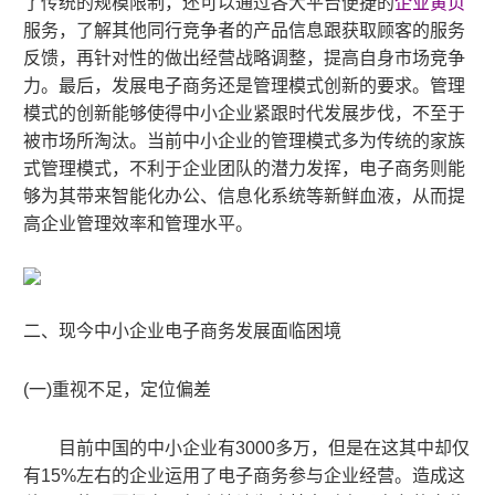
了传统的规模限制
，
还可以通过
各大平台便捷的
企业黄页
服务，
了解其他同行竞争者的产品信息
跟获取
顾客的服务
反馈
，再针对性的做出经营
战略调整
，
提高
自身
市场竞争
力。最后
，
发展电子商务还是管理模式创新的要求。管理
模式的创新能够使得
中小企业
紧跟时代发展步伐
，
不至于
被市场所淘汰。
当前中小企业
的管理模式多为
传统的家族
式
管理模式
，
不利于企业团队的潜力发挥
，
电子商务则能
够为其带来智能化办公、信息化系统等新鲜血液
，
从而
提
高企业管理效率和管理水平
。
二、现今
中小企业
电子商务发展面临困境
(
一)重视不足
，
定位偏差
目前中国的
中小企业
有3000多万
，
但是在这其中却仅
有
15
%
左右
的企业运用了电子商务参与企业经营。造成这