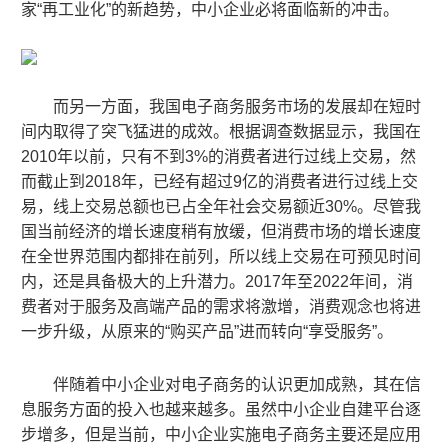
家“再工业化”的新趋势，中小企业必将面临新的冲击。
而另一方面，我国电子商务服务市场的发展却在短时
间内取得了突飞猛进的成效。
根据调查数据显示，我国在
2010年以前，只有不到3%的消费者
进行过
线上交易，然
而截止到
2018
年，
已经有超过
9
亿的消费者进行过线上交
易
，线上交易总额
也
已占
全年社会
交易
额近
30
%
。尽管我
国当前经济的增长速度稍有放缓，但消费市场的增长速度
在全世界范围内都排在前列，所以线上交易
在可预见时间
内，
还是
具备极大的
上升
潜力
。201
7
年至202
2
年间，消
费者对于服务及高端产品的需求将激增，消费观念也将
进
一步升级，
从原来的“购买产品”进而转向“享受服务”。
伴
随着
中小企业
对电子商务的认识更加成熟，
其
在信
息服务方面的投入也越来越多。虽然
中小企业
自建平台逐
步增多，但是
当前，中小企业
实施电子商务主要还是应用