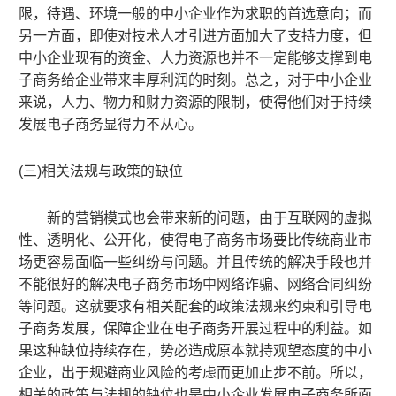
限
，
待遇、环境一般的
中小企业
作为求职的首选意向
；而
另一方面
，
即使对技术人才引进方面加大了支持力度
，
但
中小企业
现有的资金、人力资源也并不一定能够支撑到电
子商务
给企业
带来丰厚利润的时刻。总之
，
对于
中小企业
来说
，
人力、物力和财力资源的限制
，
使得他们对于持续
发展电子商务显得力不从心。
(
三)相关法规与政策的缺位
新的营销模式也会带来新的问题
，
由于互联网的虚拟
性、透明化、公开化
，
使得电子商务市场要比传统商业市
场更容易面临一些纠纷与问题。并且传统的解决手段也并
不能很好的解决电子商务市场中网络诈骗
、
网络合同纠纷
等
问题。这就要求
有
相关配套
的
政策法规
来约束和引导
电
子商务发展
，保障企业在电子商务开展过程中的利益
。如
果这种缺位持续存在
，
势必造成原本就持观望态度的
中小
企业，
出于规避商业风险的考虑而更加止步不前。所以
，
相关的政策与法规的缺位也是
中小企业
发展电子商务所面