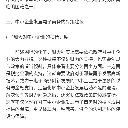
临的困难之一。
三、
中小企业
发展电子商务的对策建议
(
一)加大对
中小企业
的扶持力度
前述困境的化解
，
很大程度上需要依托政府对
中小企
业
的大力扶持。这种扶持不仅是财力的支持
，
也需要法规
与政策的适当倾斜
，
具体来看主要分为两个方面。一方面
是税务金融的支持
，
这就需要政府对于那些勇于发展高新
技术
，
致力于电子商务创新发展的
中小企业
给予更多的税
务与金融支持
，
适当化解
中小企业
发展后劲不足的窘境。
解决资金等财力问题之后
，
还需要法规政策的倾斜支持。
这就不仅体现在对于
中小企业
发展电子商务时的技术成果
提供的保障
，
更是体现为一种完善、健全的法制环境的建
设与保障。