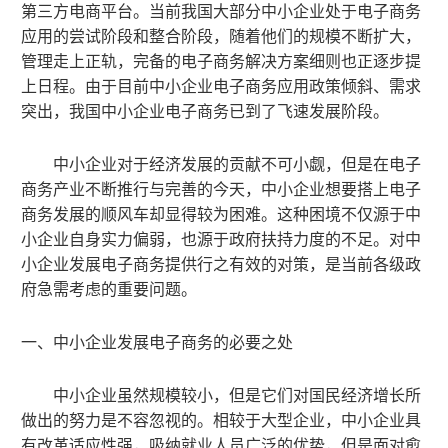
第三方
电商
平台。当前我国大部分
中小企业
处于电子商务
应用的尝试阶段和整合阶段，随着他们的规模不断扩大，
管理走上正轨，完备的电子商务解决方案
细则也正
逐步提
上日程。由于目前
中小企业
电子商务应用政策倾斜、需求
突出，我国
中小企业
电子商务已到了飞速发展阶段。
中小企业
对于经济发展的贡献不可小觑
，
但是在电子
商务
产业
不断推行与完善的今天
，中小企业
想要
搭上
电子
商务发展
的
顺风车却显得较为困难。这种困境不仅
源于中
小企业自身
实力
偏弱，
也
源于
政府扶持
力度的
不足。对
中
小企业
发展电子商务提供
行之有效
的对策
，
是
当前各级政
府
急需考虑的重要问题。
一、
中小企业
发展电子商务的必要之处
中小企业
虽然规模较小
，
但是它们对国民经济增长所
做出的努力是不容忽视的。相较于大型企业
，中小企业
具
有改革适应性强
，
吸纳就业人员广泛的优势
，
但是面对愈