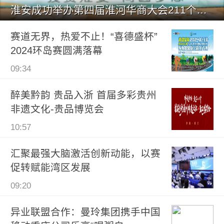
淮安成功举办第四届淮河华商大会211个签约项目 总投资1486.
赛道无界，热爱不止！“喜德盛杯”
2024环岛赛圆满落幕
09:34
醉美黔韵 贵品入浙 首届多彩贵州
非遗文化-贵品博览会
10:57
汇聚最强大脑激活创新动能，以赛
促转赋能湾区发展
09:20
异业联盟合作：曼玲集团携手中国