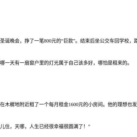
圣诞晚会，挣了一笔
800元的“巨款”。结束后坐公交车回学校
哪一天有一扇窗户里的灯光属于自己该多好，哪怕是租来的。
在木樨地附近租了一个每月租金
1600元的小房间。他的理想也
儿住，天哪，人生已经很幸福很圆满了！”