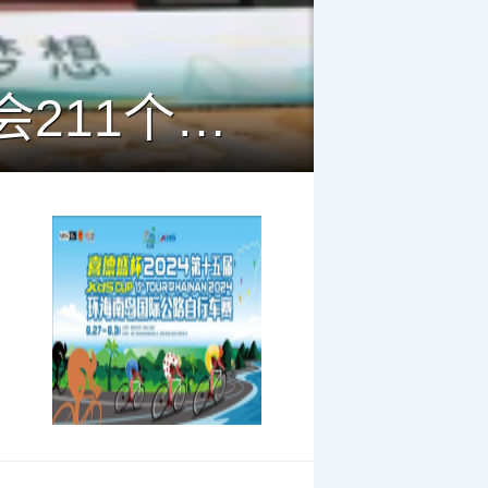
淮安成功举办第四届淮河华商大会211个签约项目 总投资1486.