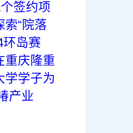
1个签约项
索“院落
4环岛赛
在重庆隆重
大学学子为
椿产业