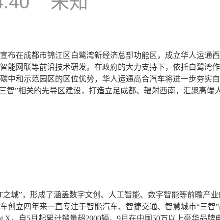
4:40
未知
汽车宣布在成都市锦江区白鹭湾新经济总部功能区，成立华人运通
智能网联等前沿技术研发。在政府的大力支持下，依托白鹭湾作
碳中和示范园区的区位优势，华人运通高合汽车将进一步夯实自
“三智”相关的先导区建设，打造立足成都、辐射西南，汇聚高端
IT之城”，形成了涵盖数字文创、人工智能、数字智能等前瞻产
车创立四年来一直专注于智能汽车、智捷交通、智慧城市“三智
hi X，自5月起累计销量超2000辆，9月在中国50万以上豪华